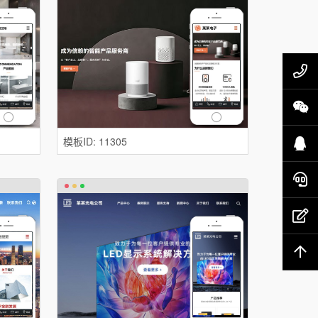
40
点
点
售
填
TO