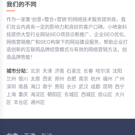
我们的不同
作为一家集“创意+整合+营销”的网络技术服务提供商，我
们在业内具有一定的影响力和良好的客户口碑。小喷泉科
技提供大型行业网站SEO项目诊断推广、企业SEO优化、
网络营销推广和SEO构架下的网站建设服务，帮助企业打
造创新的互联网品牌经营模式与有效的网络营销方法，创
造品牌势能！
城市分站：
北京
天津
济南
石家庄
长春
哈尔滨
沈阳
兰州
银川
太原
西安
郑州
合肥
南京
杭州
福州
广州
深圳
南昌
海口
南宁
贵阳
长沙
武汉
成都
昆明
西宁
上海
重庆
海淀区
朝阳区
东城区
西城区
房山区
大兴
区
丰台区
通州区